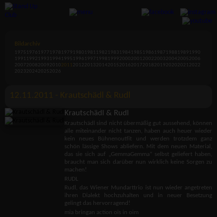
Bildarchiv
1975
1976
1977
1978
1979
1980
1981
1982
1983
1984
1985
1986
1987
1988
1989
1990
1991
1992
1993
1994
1995
1996
1997
1998
1999
2000
2001
2002
2003
2004
2005
2006
2007
2008
2009
2010
2011
2012
2013
2014
2015
2016
2017
2018
2019
2020
2021
2022
2023
2024
2025
2026
12.11.2011 - Krautschädl & Rudl
Krautschädl & Rudl
Krautschädl sind nicht übermäßig gut aussehend, können
alle miteinander nicht tanzen, haben auch heuer wieder
kein neues Bühnenoutfit und werden trotzdem ganz
schön lässige Shows abliefern. Mit dem neuen Material,
das sie sich auf „GemmaGemma“ selbst geliefert haben,
braucht man sich darüber nun wirklich keine Sorgen zu
machen!
RUDL
Rudl, das Wiener Mundarttrio ist nun wieder angetreten
ihren Dialekt hochzuhalten und in neuer Besetzung
gelingt das hervorragend!
mia bringan action ois in oim