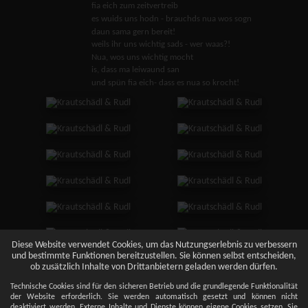
fia eich zum zeitvertreib
es wuids uns hodn - brauchds nua wos sogn
daun sama gern bereit!
weils ihr uns wichtig sads - wer waas?!
Nua, wos uns wichtig mocht
is, dass ma leiwaund san
und spün fia eich- dass es nua so krocht!
Diese Website verwendet Cookies, um das Nutzungserlebnis zu verbessern
und bestimmte Funktionen bereitzustellen. Sie können selbst entscheiden,
ob zusätzlich Inhalte von Drittanbietern geladen werden dürfen.
Technische Cookies sind für den sicheren Betrieb und die grundlegende Funktionalität
der Website erforderlich. Sie werden automatisch gesetzt und können nicht
deaktiviert werden. Externe Inhalte und Dienste können eigene Cookies setzen. Sie