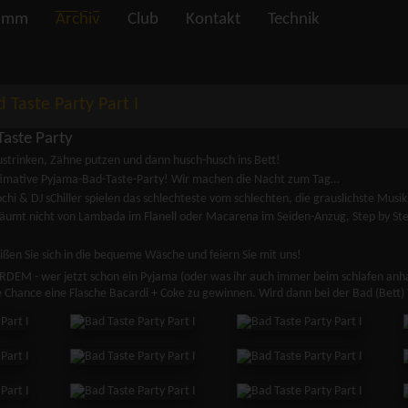
amm
Archiv
Club
Kontakt
Technik
 Taste Party Part I
Taste Party
ustrinken, Zähne putzen und dann husch-husch ins Bett!
timative Pyjama-Bad-Taste-Party! Wir machen die Nacht zum Tag…
chi & DJ sChiller spielen das schlechteste vom schlechten, die grauslichste Musik
äumt nicht von Lambada im Flanell oder Macarena im Seiden-Anzug, Step by 
…
ßen Sie sich in die bequeme Wäsche und feiern Sie mit uns!
DEM - wer jetzt schon ein Pyjama (oder was ihr auch immer beim schlafen anhab
e Chance eine Flasche Bacardi + Coke zu gewinnen. Wird dann bei der Bad (Bett) 