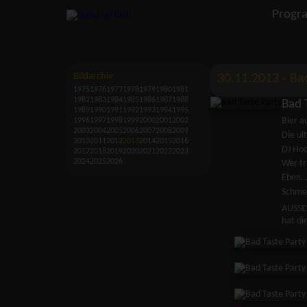
Progr
Bildarchiv
30.11.2013 - Bad
1975
1976
1977
1978
1979
1980
1981
1982
1983
1984
1985
1986
1987
1988
Bad 
1989
1990
1991
1992
1993
1994
1995
Bier a
1996
1997
1998
1999
2000
2001
2002
2003
2004
2005
2006
2007
2008
2009
Die ul
2010
2011
2012
2013
2014
2015
2016
DJ Hoo
2017
2018
2019
2020
2021
2022
2023
2024
2025
2026
Wer tr
Eben
Schmei
AUSSER
hat di