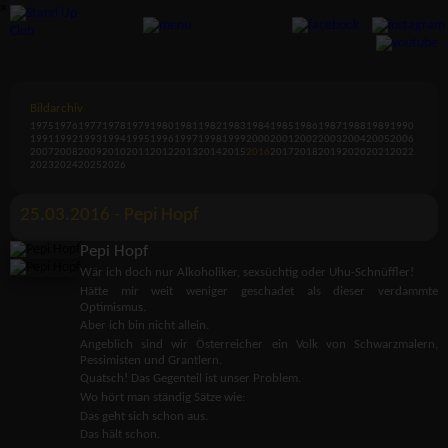
×
Bildarchiv
1975
1976
1977
1978
1979
1980
1981
1982
1983
1984
1985
1986
1987
1988
1989
1990
1991
1992
1993
1994
1995
1996
1997
1998
1999
2000
2001
2002
2003
2004
2005
2006
2007
2008
2009
2010
2011
2012
2013
2014
2015
2016
2017
2018
2019
2020
2021
2022
2023
2024
2025
2026
25.03.2016 - Pepi Hopf
Pepi Hopf
Wär ich doch nur Alkoholiker, sexsüchtig oder Uhu-Schnüffler!
Hätte mir weit weniger geschadet als dieser verdammte
Optimismus.
Aber ich bin nicht allein.
Angeblich sind wir Österreicher ein Volk von Schwarzmalern,
Pessimisten und Grantlern.
Quatsch! Das Gegenteil ist unser Problem.
Wo hört man ständig Sätze wie:
Das geht sich schon aus.
Das hält schon.