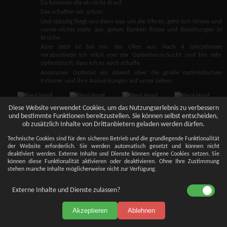
Da kommen die eh nicht drauf.
Das schaffen wir schon.
Und ständig fliegt uns dann was um die Ohren, geht sich hinten und
vorne nichts mehr aus, gehen Banken flöten und Beziehungen in
Brüche.
Aber jetzt ist bei mir der Ofen aus. Nach 4 Jahrzehnten
verabschiede ich mich von der Optimismus-Sucht und bin sehr
optimistisch, dass ich es auch schaffe.
Anonymer Optimist ein Abend über die große optimistischen
Irrtümer und ihre Auswirkungen auf unser Leben.
Diese Website verwendet Cookies, um das Nutzungserlebnis zu verbessern
und bestimmte Funktionen bereitzustellen. Sie können selbst entscheiden,
ob zusätzlich Inhalte von Drittanbietern geladen werden dürfen.
Technische Cookies sind für den sicheren Betrieb und die grundlegende Funktionalität
der Website erforderlich. Sie werden automatisch gesetzt und können nicht
deaktiviert werden. Externe Inhalte und Dienste können eigene Cookies setzen. Sie
können diese Funktionalität aktivieren oder deaktivieren. Ohne Ihre Zustimmung
stehen manche Inhalte möglicherweise nicht zur Verfügung.
Externe Inhalte und Dienste zulassen?
Akzeptieren
Ablehnen
Impressum
Datenschutz