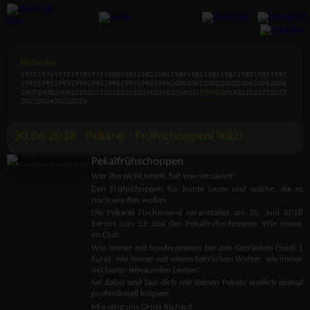
Bildarchiv
1975
1976
1977
1978
1979
1980
1981
1982
1983
1984
1985
1986
1987
1988
1989
1990
1991
1992
1993
1994
1995
1996
1997
1998
1999
2000
2001
2002
2003
2004
2005
2006
2007
2008
2009
2010
2011
2012
2013
2014
2015
2016
2017
2018
2019
2020
2021
2022
2023
2024
2025
2026
30.06.2018 - Pekarei - Frühschoppen(Teil2)
Pekalfrühschoppen
Wer ihn nicht kennt, hat was versäumt!
Den Frühschoppen für bunte Leute und solche, die es
noch werden wollen.
Die Pekarei Fischamend veranstaltet am 30. Juni 2018
bereits zum 12. mal den Pekalfrühschoppen. Wie immer
im Club.
Wie immer mit Sonderpreisen bei den Getränken (Seidl 1
Euro), wie immer mit einem herrlichen Wetter, wie immer
mit lauter leiwaunden Leuten!
Sei dabei und lass dich mit deinen Pekaln endlich einmal
professionell knipsen.
Mia seng uns Gruss Richard