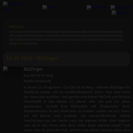
Bildarchiv
1975
1976
1977
1978
1979
1980
1981
1982
1983
1984
1985
1986
1987
1988
1989
1990
1991
1992
1993
1994
1995
1996
1997
1998
1999
2000
2001
2002
2003
2004
2005
2006
2007
2008
2009
2010
2011
2012
2013
2014
2015
2016
2017
2018
2019
2020
2021
2022
2023
2024
2025
2026
16.02.2024 - BlöZinger
BlöZinger
Das Ziel ist im Weg
Kopfkinokabarett
In ihrem 10. Programm - Das Ziel ist im Weg - nehmen BlöZinger ihr
Publikum wieder mit ins Kopfkinokabarett. Denn: Wer eine Reise
tut, kann was erzählen. Und gereist sind Robert BLÖchl und Roland
PenZINGER in den letzten 20 Jahren sehr viel und vor allem
gemeinsam. Anstatt ihre Bekannten mit Diaabenden ihrer
Reiseerlebnisse in den Wahnsinn zu treiben, stellen sie sich lieber
auf die Bühne und erzählen mit unnachahmlicher Mimik
Geschichten von der Suche nach der eigenen Mitte. Aber beginnt
man da in der Ferne oder doch lieber beim eigenen Nabel? Und
wenn man sie gefunden hat, schickt man seinen Liebsten dann eine