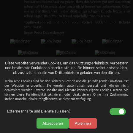
Postkarte um Bescheid zu geben, dass das Wetter gut und das Essen
schön ist? Man muss aber auch nicht immer wo ankommen. Oder
wie es der Busfahrer in der deutschsprachigen Einöde letztens so
schön sagte: Its better to travel hopefully than to arrive.
Kopfkinokabarett mit und von: Robert BLÖchl und Roland
penZINGER
Regie: Petra Dobetsberger
Diese Website verwendet Cookies, um das Nutzungserlebnis zu verbessern
und bestimmte Funktionen bereitzustellen. Sie können selbst entscheiden,
ob zusätzlich Inhalte von Drittanbietern geladen werden dürfen.
Technische Cookies sind für den sicheren Betrieb und die grundlegende Funktionalität
der Website erforderlich. Sie werden automatisch gesetzt und können nicht
deaktiviert werden. Externe Inhalte und Dienste können eigene Cookies setzen. Sie
können diese Funktionalität aktivieren oder deaktivieren. Ohne Ihre Zustimmung
stehen manche Inhalte möglicherweise nicht zur Verfügung.
Externe Inhalte und Dienste zulassen?
Akzeptieren
Ablehnen
Impressum
Datenschutz