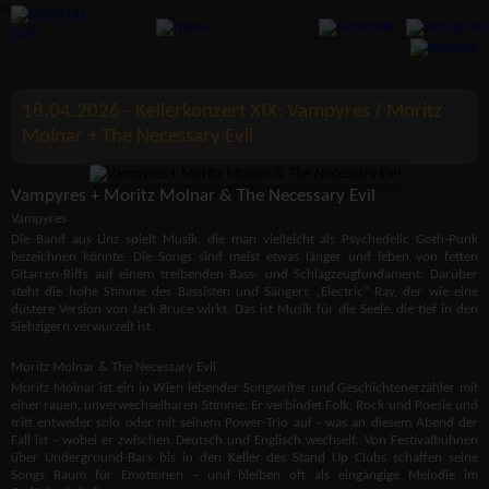
×
18.04.2026 - Kellerkonzert XIX: Vampyres / Moritz
Molnar + The Necessary Evil
Vampyres + Moritz Molnar & The Necessary Evil
Vampyres
Die Band aus Linz spielt Musik, die man vielleicht als Psychedelic Goth-Punk
bezeichnen könnte. Die Songs sind meist etwas länger und leben von fetten
Gitarren-Riffs auf einem treibenden Bass- und Schlagzeugfundament. Darüber
steht die hohe Stimme des Bassisten und Sängers „Electric“ Ray, der wie eine
düstere Version von Jack Bruce wirkt. Das ist Musik für die Seele, die tief in den
Siebzigern verwurzelt ist.
Moritz Molnar & The Necessary Evil
Moritz Molnar ist ein in Wien lebender Songwriter und Geschichtenerzähler mit
einer rauen, unverwechselbaren Stimme. Er verbindet Folk, Rock und Poesie und
tritt entweder solo oder mit seinem Power-Trio auf - was an diesem Abend der
Fall ist - wobei er zwischen Deutsch und Englisch wechselt. Von Festivalbühnen
über Underground-Bars bis in den Keller des Stand Up Clubs schaffen seine
Songs Raum für Emotionen – und bleiben oft als eingängige Melodie im