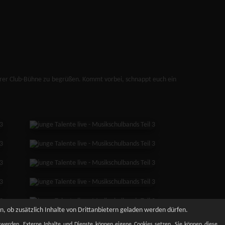
serer Club-Bühne zu begrüßen. Kommt vorbei, schnappt euch ein
, ob zusätzlich Inhalte von Drittanbietern geladen werden dürfen.
t werden. Externe Inhalte und Dienste können eigene Cookies setzen. Sie können diese