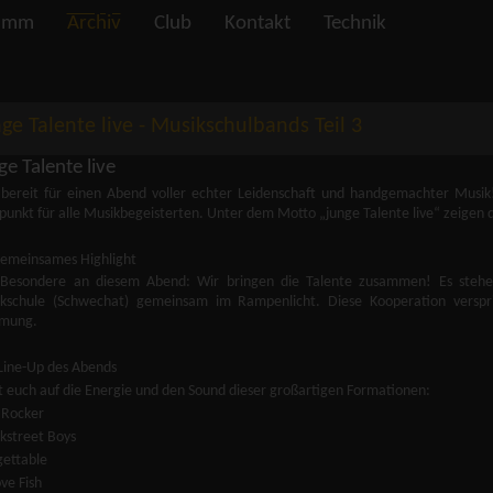
amm
Archiv
Club
Kontakt
Technik
nge Talente live - Musikschulbands Teil 3
ge Talente live
 bereit für einen Abend voller echter Leidenschaft und handgemachter Mus
fpunkt für alle Musikbegeisterten. Unter dem Motto „junge Talente live“ zeigen
gemeinsames Highlight
Besondere an diesem Abend: Wir bringen die Talente zusammen! Es stehe
kschule (Schwechat) gemeinsam im Rampenlicht. Diese Kooperation versp
mmung.
Line-Up des Abends
t euch auf die Energie und den Sound dieser großartigen Formationen:
 Rocker
kstreet Boys
ettable
ve Fish