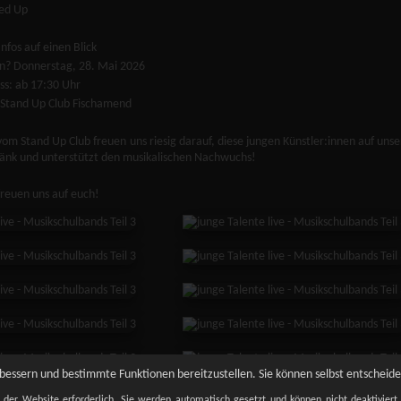
ed Up
Infos auf einen Blick
? Donnerstag, 28. Mai 2026
ass: ab 17:30 Uhr
Stand Up Club Fischamend
vom Stand Up Club freuen uns riesig darauf, diese jungen Künstler:innen auf un
änk und unterstützt den musikalischen Nachwuchs!
freuen uns auf euch!
essern und bestimmte Funktionen bereitzustellen. Sie können selbst entscheiden
t der Website erforderlich. Sie werden automatisch gesetzt und können nicht deaktivier