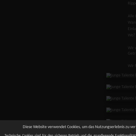
Ripp
Alle 
Wann
Einl
Wo? 
Wir 
Getr
Wir 
Diese Website verwendet Cookies, um das Nutzungserlebnis zu verb
Technische Cookies sind für den sicheren Betrieb und die grundlegende Funktionalitä