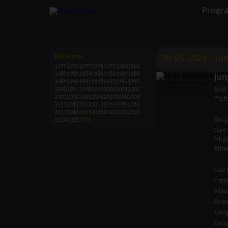
Progr
Bildarchiv
28.05.2026 - ju
1975
1976
1977
1978
1979
1980
1981
1982
1983
1984
1985
1986
1987
1988
jun
1989
1990
1991
1992
1993
1994
1995
Seid
1996
1997
1998
1999
2000
2001
2002
2003
2004
2005
2006
2007
2008
2009
Tref
2010
2011
2012
2013
2014
2015
2016
2017
2018
2019
2020
2021
2022
2023
Ein 
2024
2025
2026
Das 
Musi
Sti
Das 
Freu
Mini
Broo
Un4g
Groo