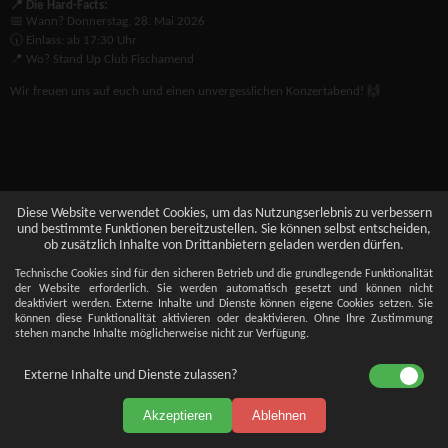
📍 Die Hard-Facts:
📅 Wann? Donnerstag, 28. Mai 2026
🕠 Einlass: ab 17:30 Uhr
📍 Wo? Stand Up Club Fischamend
Wir freuen uns auf euch und einen unvergesslichen Konzertabend! 🙌
Diese Website verwendet Cookies, um das Nutzungserlebnis zu verbessern
und bestimmte Funktionen bereitzustellen. Sie können selbst entscheiden,
ob zusätzlich Inhalte von Drittanbietern geladen werden dürfen.
Technische Cookies sind für den sicheren Betrieb und die grundlegende Funktionalität
der Website erforderlich. Sie werden automatisch gesetzt und können nicht
deaktiviert werden. Externe Inhalte und Dienste können eigene Cookies setzen. Sie
können diese Funktionalität aktivieren oder deaktivieren. Ohne Ihre Zustimmung
stehen manche Inhalte möglicherweise nicht zur Verfügung.
Externe Inhalte und Dienste zulassen?
Akzeptieren
Ablehnen
Impressum
Datenschutz