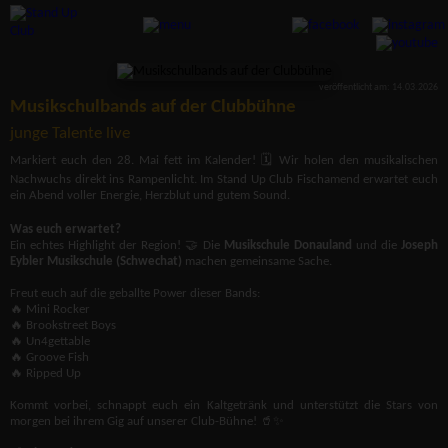
veröffentlicht am: 14.03.2026
Musikschulbands auf der Clubbühne
junge Talente live
Markiert euch den 28. Mai fett im Kalender! 🗓️ Wir holen den musikalischen
Nachwuchs direkt ins Rampenlicht. Im Stand Up Club Fischamend erwartet euch
ein Abend voller Energie, Herzblut und gutem Sound.
Was euch erwartet?
Ein echtes Highlight der Region! 🤝 Die
Musikschule Donauland
und die
Joseph
Eybler Musikschule (Schwechat)
machen gemeinsame Sache.
Freut euch auf die geballte Power dieser Bands:
🔥 Mini Rocker
🔥 Brookstreet Boys
🔥 Un4gettable
🔥 Groove Fish
🔥 Ripped Up
Kommt vorbei, schnappt euch ein Kaltgetränk und unterstützt die Stars von
morgen bei ihrem Gig auf unserer Club-Bühne! 🥤✨