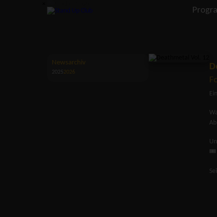
×
Progr
Newsarchiv
D
2025
2026
Fo
Ei
Wa
Ab
Un
🎟
Se