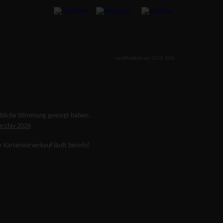
veröffentlicht am: 03.05.2026
aubliche Stimmung gesorgt haben.
archiv 2026
r Kartenvorverkauf läuft bereits!