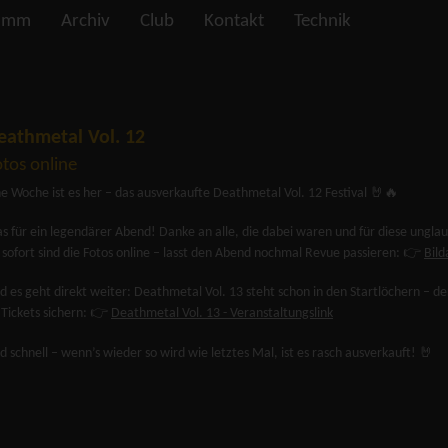
amm
Archiv
Club
Kontakt
Technik
eathmetal Vol. 12
tos online
ne Woche ist es her – das ausverkaufte Deathmetal Vol. 12 Festival 🤘🔥
s für ein legendärer Abend! Danke an alle, die dabei waren und für diese ungl
 sofort sind die Fotos online – lasst den Abend nochmal Revue passieren: 👉
Bild
d es geht direkt weiter: Deathmetal Vol. 13 steht schon in den Startlöchern – de
️ Tickets sichern: 👉
Deathmetal Vol. 13 - Veranstaltungslink
id schnell – wenn’s wieder so wird wie letztes Mal, ist es rasch ausverkauft! 🤘