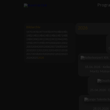
Progr
Bildarchiv
2026
1975
1976
1977
1978
1979
1980
1981
1982
1983
1984
1985
1986
1987
1988
1989
1990
1991
1992
1993
1994
1995
1996
1997
1998
1999
2000
2001
2002
2003
2004
2005
2006
2007
2008
2009
2010
2011
2012
2013
2014
2015
2016
2017
2018
2019
2020
2021
2022
2023
2024
2025
2026
18.04.2026 - Kell
Moritz Molnar 
25.04.2026 - D
28.05.2026 -