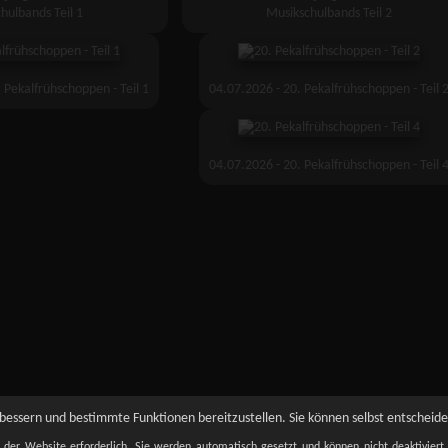
hulbands Teil 1
Musikschulbands Teil 2
 Pekalfrühschoppen - Teil 1
04.07.2026 - 20. Pekalfrühschoppen - Teil 
04.07.2026 - 20. Pekalfrühschoppen - Teil 
essern und bestimmte Funktionen bereitzustellen. Sie können selbst entscheiden
t der Website erforderlich. Sie werden automatisch gesetzt und können nicht deaktivier