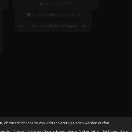
Musikschulbands Teil 3
2
04.07.2026 - 20. Pekalfrühschoppen - Teil 3
4
, ob zusätzlich Inhalte von Drittanbietern geladen werden dürfen.
t werden. Externe Inhalte und Dienste können eigene Cookies setzen. Sie können diese